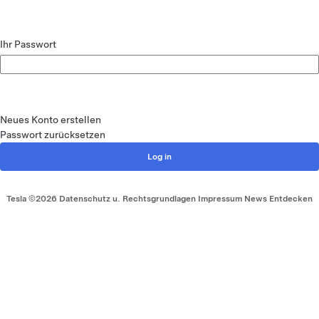
Ihr Passwort
Neues Konto erstellen
Passwort zurücksetzen
Menü-Fußzeile
Tesla ©
2026
Datenschutz u. Rechtsgrundlagen
Impressum
News
Entdecken