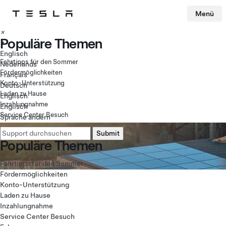
Tesla-Homepage
Menü
Skip to main content
×
Populäre Themen
▾
Englisch
Fahrtipps für den Sommer
Nederlands
Fördermöglichkeiten
Français
Konto-Unterstützung
Deutsch
Laden zu Hause
Englisch
Inzahlungnahme
Englisch
Service Center Besuch
Sprache ändern
Populäre Themen
Fahrtipps für den Sommer
Fördermöglichkeiten
Konto-Unterstützung
Laden zu Hause
Inzahlungnahme
Service Center Besuch