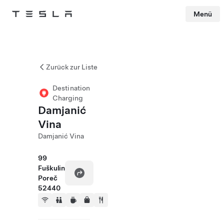
Menü
Tesla
Skip to main content
Zurück zur Liste
Destination
Charging
Damjanić
Vina
Damjanić Vina
99
Fuškulin
Poreč
52440