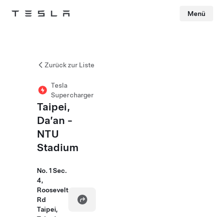
Menü
Tesla
Skip to main content
Zurück zur Liste
Tesla
Supercharger
Taipei,
Da’an -
NTU
Stadium
No. 1 Sec.
4,
Roosevelt
Rd
Taipei,