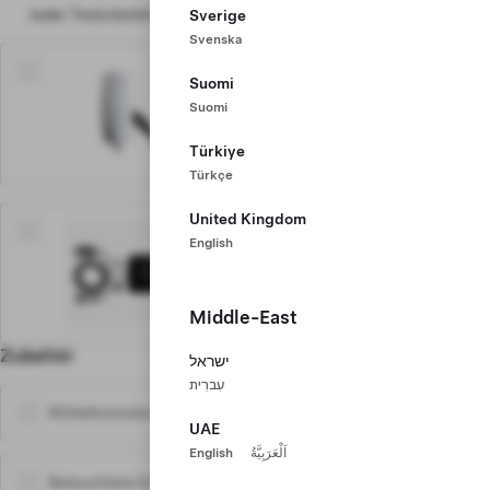
Jeder Tesla bietet Zugang zum weltweiten Supercharger-Netz
Sverige
Svenska
535 €
Suomi
Wall Connector
Suomi
Unsere empfohlene Lösung für
das Laden zu Hause.
Türkiye
Türkçe
United Kingdom
205 €
English
Mobile Connector
Auf längeren Reisen
unverzichtbar.
Middle-East
Zubehör
Weitere Informationen
ישראל
עִברִית
Mittelkonsolenschalen
30 €
UAE
English
اَلْعَرَبِيَّةُ
Beleuchtete Einstiegsleisten
263 €