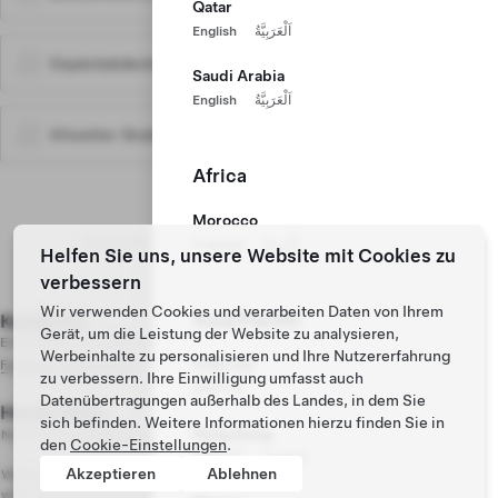
Qatar
English
اَلْعَرَبِيَّةُ
Gepäckabdeckung
135 €
Saudi Arabia
English
اَلْعَرَبِيَّةُ
Allwetter-Bodenschutzmatten
240 €
Africa
Ihr Model Y
Konfiguration speichern
Morocco
Voraussichtliche Auslieferung: Okt – Nov 2026
Français
اَلْعَرَبِيَّةُ
Helfen Sie uns, unsere Website mit Cookies zu
Model Y Hinterradantrieb
Preisdetails anzeigen
40.990 €
verbessern
Pearl White-Lackierung
Inklusive
Wir verwenden Cookies und verarbeiten Daten von Ihrem
18-Zoll Aperture-Felgen
Inklusive
Asia/Pacific
Kaufpreis
40.996 €
Gerät, um die Leistung der Website zu analysieren,
Innenraum komplett schwarz
Inklusive
Einschließlich 5.957 € MwSt.
Werbeinhalte zu personalisieren und Ihre Nutzererfahrung
Fünfsitzer-Innenraum
Inklusive
中国大陆
Finanzierung erkunden
zu verbessern. Ihre Einwilligung umfasst auch
Autopilot
Inklusive
简体中文
Datenübertragungen außerhalb des Landes, in dem Sie
30-Tage-Testabonnement „Premium-Konnektivität“
Inklusive
Heute fällig
250 €
sich befinden. Weitere Informationen hierzu finden Sie in
Hong Kong
Nicht rückerstattbare Bestellgebühr
Fahrzeugpreis
40.990 €
den
Cookie-Einstellungen
.
繁體中文
English
Recycling-Gebühr
5,85 €
Akzeptieren
Ablehnen
Wenn Sie Ihr Fahrzeug leasen und es vollständig von einer Drittpartei finanziert
wird, wird die Bestellungsgebühr nach Lieferung zurückerstattet.