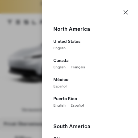
5.000 €.
Siehe Bedingungen
LU
Tesla homepage
North America
Skip to main content
United States
English
Canada
English
Français
México
Español
Model Y
Puerto Rico
English
Español
Voraussichtliche Auslieferung: Okt – Nov 2026
Privat: Überweisung
South America