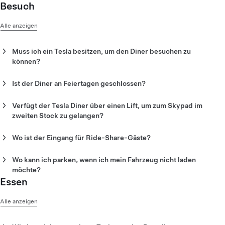
Besuch
Alle anzeigen
Muss ich ein Tesla besitzen, um den Diner besuchen zu
können?
Nein. Alle Besucher sind im Tesla Diner herzlich willkommen.
Ist der Diner an Feiertagen geschlossen?
Nein. Der Diner ist an sieben Tagen in der Woche geöffnet -
ohne Ausnahmen.
Verfügt der Tesla Diner über einen Lift, um zum Skypad im
zweiten Stock zu gelangen?
Hinweis:
Die Öffnungszeiten können sich ändern.
Ja. Der Tesla Diner verfügt über einen Lift zum Skypad.
Wo ist der Eingang für Ride-Share-Gäste?
Der empfohlene Eingang für Mitfahrdienste bzw. Ride-Share
ist der N Orange Drive.
Wo kann ich parken, wenn ich mein Fahrzeug nicht laden
möchte?
Essen
In der Nähe befinden sich Parkhäuser und Straßenparkplätze.
Alle anzeigen