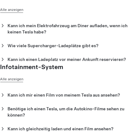
Diner ist von 6 Uhr morgens bis Mitternacht für die
Öffentlichkeit zugänglich und bietet eine große Auswahl an
Alle anzeigen
Frühstücks-, Mittags- und Abendessen.
Kann ich mein Elektrofahrzeug am Diner aufladen, wenn ich
keinen Tesla habe?
Ja. Wenn Sie ein NACS-kompatibles Fahrzeug mit einem
Adapter besitzen, können Sie am Tesla Diner aufladen.
Wie viele Supercharger-Ladeplätze gibt es?
Es stehen 80 V4-Supercharger-Ladeplätze zur Verfügung.
Kann ich einen Ladeplatz vor meiner Ankunft reservieren?
Infotainment-System
Nein. Sie können keinen Ladeplatz vor Ihrer Ankunft
reservieren.
Alle anzeigen
Kann ich mir einen Film von meinem Tesla aus ansehen?
Ja. Tesla-Fahrer können die gezeigten Filme über den
Touchscreen ihres Fahrzeugs abspielen.
Benötige ich einen Tesla, um die Autokino-Filme sehen zu
können?
Nein. Sie können Filme auf dem Außensitzbereich oder vom
SkyPad aus ansehen.
Kann ich gleichzeitig laden und einen Film ansehen?
Ja. Sobald Sie den Ladestecker angeschlossen haben, können