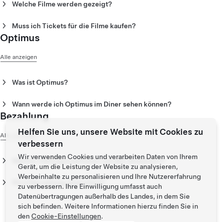
Sie von Ihrem Tesla aus zuschauen.
Welche Filme werden gezeigt?
Von klassischen Science-Fiction-Filmen bis hin zu SpaceX-
Raketenstarts wird alles gezeigt.
Muss ich Tickets für die Filme kaufen?
Optimus
Nein. Es gibt keine Karten für das Autokino. Sie müssen jedoch
aktiv laden oder essen, um bleiben und zuschauen zu können.
Alle anzeigen
Was ist Optimus?
Optimus ist ein humanoider Roboter, der von Tesla entwickelt
und konzipiert wurde, um alltägliche Aufgaben mithilfe von KI
Wann werde ich Optimus im Diner sehen können?
und fortschrittlicher Robotik zu erledigen.
Bezahlung
Optimus wird gelegentlich im Diner in Erscheinung treten. Sie
können über Ankündigungen und bestätigte Auftrittstermine
Helfen Sie uns, unsere Website mit Cookies zu
auf dem Laufenden bleiben, indem Sie
dem Optimus X-Konto
Alle anzeigen
verbessern
folgen
.
Wir verwenden Cookies und verarbeiten Daten von Ihrem
Welche Zahlungsmethoden werden akzeptiert?
Gerät, um die Leistung der Website zu analysieren,
Im Diner können Sie folgendermaßen bezahlen:
Werbeinhalte zu personalisieren und Ihre Nutzererfahrung
Wird Barzahlung akzeptiert?
zu verbessern. Ihre Einwilligung umfasst auch
Alle gängigen Kreditkarten
Nein. Barzahlung ist derzeit im Tesla Diner nicht möglich.
Datenübertragungen außerhalb des Landes, in dem Sie
Apple Pay
sich befinden. Weitere Informationen hierzu finden Sie in
Bei Bestellungen, die zu Ihrem Fahrzeug gebracht werden,
den
Cookie-Einstellungen
.