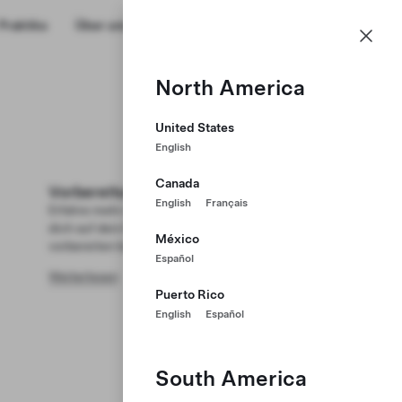
CH
Praktika
Über uns
Profil
North America
United States
English
Canada
Vorbereitung auf dein Interview
English
Français
Erfahre mehr über den Ablauf und wie du
dich auf dein Bewerbungsgespräch
México
vorbereiten kannst.
Español
Weiterlesen
Puerto Rico
English
Español
South America