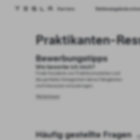
Karriere
Stellenangebote erk
Tesla-Homepage
Skip to main content
Praktikanten-Res
Bewerbungstipps
Wie bewerbe ich mich?
Finde Hunderte von Praktikumsstellen und
die perfekte Gelegenheit deine Fähigkeiten
und Interessen einzubringen.
Weiterlesen
Häufig gestellte Fragen
A