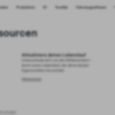
unden
Produktion
KI
Terafab
Fahrzeugsoftware
sourcen
Aktualisiere deinen Lebenslauf
Unterscheide dich von den Mitbewerbern -
durch einen Lebenslauf, der deine besten
Eigenschaften hervorhebt.
Weiterlesen
lle anzeigen