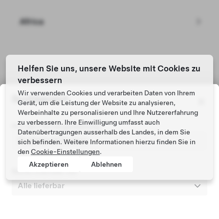
Africa
Tesla © 2026
Helfen Sie uns, unsere Website mit Cookies zu
verbessern
Datenschutz u. Rechtsgrundlagen
Wir verwenden Cookies und verarbeiten Daten von Ihrem
Suchbereich
Gerät, um die Leistung der Website zu analysieren,
Werbeinhalte zu personalisieren und Ihre Nutzererfahrung
zu verbessern. Ihre Einwilligung umfasst auch
PLZ der Fahrzeugzulassung
Datenübertragungen ausserhalb des Landes, in dem Sie
sich befinden. Weitere Informationen hierzu finden Sie in
den
Cookie-Einstellungen
.
Akzeptieren
Ablehnen
Suche innerhalb von