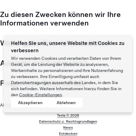
Zu diesen Zwecken können wir Ihre
Informationen verwenden
Weitergabe Ihrer Informationen
Helfen Sie uns, unsere Website mit Cookies zu
verbessern
Wir verwenden Cookies und verarbeiten Daten von Ihrem
Auswahl und Transparenz
Gerät, um die Leistung der Website zu analysieren,
Werbeinhalte zu personalisieren und Ihre Nutzererfahrung
zu verbessern. Ihre Einwilligung umfasst auch
Fragen zum Datenschutz
Datenübertragungen ausserhalb des Landes, in dem Sie
sich befinden. Weitere Informationen hierzu finden Sie in
den
Cookie-Einstellungen
.
Akzeptieren
Ablehnen
Aktualisiert im Mai 2025
Tesla ©
2026
Datenschutz u. Rechtsgrundlagen
Menü-Fusszeile
News
Entdecken