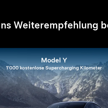
ins Weiterempfehlung b
Model Y
1'000 kostenlose Supercharging Kilometer