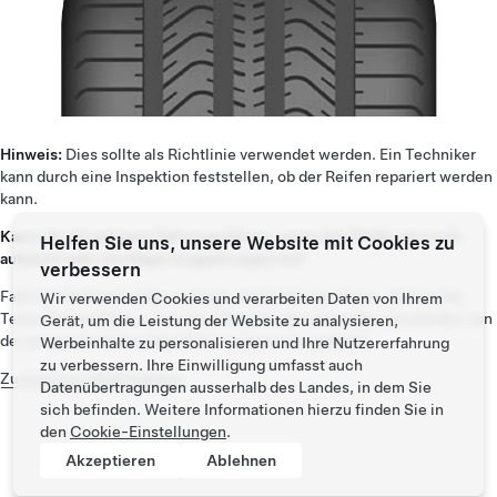
Hinweis:
Dies sollte als Richtlinie verwendet werden. Ein Techniker
kann durch eine Inspektion feststellen, ob der Reifen repariert werden
kann.
Kann ich mit meinem Fahrzeug fahren, wenn der Reifen ein Loch
Helfen Sie uns, unsere Website mit Cookies zu
aufweist oder ein Nagel eingedrungen ist?
verbessern
Falls ein Reifenschaden vorliegt, empfehlen wir Ihnen, sich an die
Wir verwenden Cookies und verarbeiten Daten von Ihrem
Tesla-Pannenhilfe zu wenden. Reparaturen sind unter Umständen von
Gerät, um die Leistung der Website zu analysieren,
der eingeschränkten Basisfahrzeuggarantie gedeckt.
Werbeinhalte zu personalisieren und Ihre Nutzererfahrung
zu verbessern. Ihre Einwilligung umfasst auch
Zurück zum Seitenanfang
Datenübertragungen ausserhalb des Landes, in dem Sie
sich befinden. Weitere Informationen hierzu finden Sie in
den
Cookie-Einstellungen
.
Akzeptieren
Ablehnen