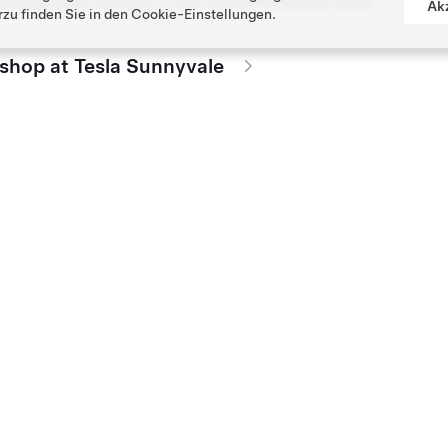
g (Supervised) workshop at Tesla Stanford Shopping Center
Ak
rzu finden Sie in den
Cookie-Einstellungen
.
kshop at Tesla Sunnyvale
g (Supervised) workshop at Tesla Sunnyvale
kshop at Tesla Santana Row
g (Supervised) workshop at Tesla Santana Row
kshop at Tesla Los Gatos
g (Supervised) workshop at Tesla Los Gatos