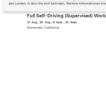
Explore more upcoming sessions of Full Self-Drivin
des Landes, in dem Sie sich befinden. Weitere Informationen hie
Full Self-Driving (Supervised) Wor
12. Aug., 26. Aug., 9. Sept., 23. Sept.
Sunnyvale, California
Explore more upcoming sessions of Full Self-Drivin
Full Self-Driving (Supervised) Wor
12. Aug., 26. Aug., 9. Sept., 23. Sept.
San Jose, California
Explore more upcoming sessions of Full Self-Drivin
Full Self-Driving (Supervised) Wor
16. Aug., 30. Aug., 13. Sept., 27. Sept.
Los Gatos, California
Explore more upcoming sessions of Full Self-Drivin