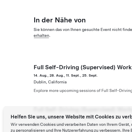
In der Nähe von
Sie können das von Ihnen gesuchte Event nicht find
erhalten
.
Full Self-Driving (Supervised) Work
14. Aug., 28. Aug., 11. Sept., 25. Sept.
Dublin, California
Explore more upcoming sessions of Full Self-Drivin
Full Self-Driving (Supervised) Wor
Helfen Sie uns, unsere Website mit Cookies zu ver
15. Aug., 29. Aug., 12. Sept., 26. Sept.
Palo Alto, California
Wir verwenden Cookies und verarbeiten Daten von Ihrem Gerät, 
zu personalisieren und Ihre Nutzererfahrung zu verbessern. Ihr