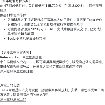
| 四年期低月付方案 |
前 47 期超低月付，每月最低至 $15,720 起（利率 3.00%），四年期滿
結清
優惠利率使用條件：
各項財務方案須經銀行核可購車本人信用條件，並搭配 Tesla 合作
財務夥伴，實際貸款金額及期數依銀行審核條件為準
方案內容皆須於 2026/7/3 - 9/30 完成車輛訂購及交付，已完成訂
單者請洽銷售顧問
Tesla 保留活動最終解釋權
------------------------
【更多當季方案內容】
Refer and Earn 車主推薦計畫
車主推薦親友成為車主，即可獲得高額獎勵積分，以兌換超級充電里程、
車輛配備與軟體升級；被推薦人享指定車款購車優惠禮遇
深入瞭解車主推薦計畫
滿電出門套裝
Tesla 家用壁掛式充電設備，認證廠商客製規劃、安裝，讓您享受每日回
家充電，隔天滿電出門的無比便利。
深入瞭解滿電出門