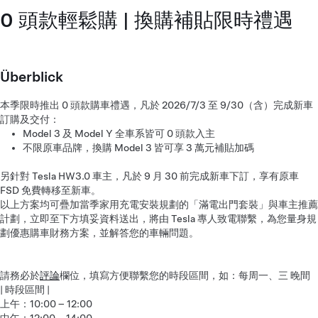
0 頭款輕鬆購 | 換購補貼限時禮遇
Überblick
本季限時推出 0 頭款購車禮遇，凡於 2026/7/3 至 9/30（含）完成新車
訂購及交付：
Model 3 及 Model Y 全車系皆可 0 頭款入主
不限原車品牌，換購 Model 3 皆可享 3 萬元補貼加碼
另針對 Tesla HW3.0 車主，凡於 9 月 30 前完成新車下訂，享有原車
FSD 免費轉移至新車。
以上方案均可疊加當季家用充電安裝規劃的「滿電出門套裝」與車主推薦
計劃，立即至下方填妥資料送出，將由 Tesla 專人致電聯繫，為您量身規
劃優惠購車財務方案，並解答您的車輛問題。
請務必於
評論
欄位，填寫方便聯繫您的時段區間，如：每周一、三 晚間
| 時段區間 |
上午：10:00 – 12:00