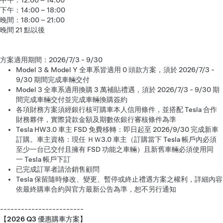
中午：12:00 – 14:00
下午：14:00 – 18:00
晚間：18:00 – 21:00
晚間 21 點以後
方案適用期間：2026/7/3 - 9/30
Model 3 & Model Y 全車系皆適用 0 頭款方案，須於 2026/7/3 -
9/30 期間完成車輛交付
Model 3 全車系適用換購 3 萬補貼禮遇，須於 2026/7/3 - 9/30 期
間完成車輛交付並完成車輛換購簽約
各項財務方案須經銀行核可購車本人信用條件，並搭配 Tesla 合作
財務夥伴，實際貸款金額及期數依銀行審核條件為準
Tesla HW3.0 車主 FSD 免費移轉：即日起至 2026/9/30 完成新車
訂購。車主資格：現任 ＨＷ3.0 車主（訂購當下 Tesla 帳戶內必須
至少一台已交付且擁有 FSD 功能之車輛）且新舊車輛必須使用同
一 Tesla 帳戶下訂
已完成訂單者請洽銷售顧問
Tesla 保留隨時修改、變更、暫停或終止禮遇方案之權利，詳細內容
依最終購車合約與官方最新公告為準，恕不另行通知
------------------------
【2026 Q3 優惠購車方案】