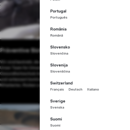
Portugal
Português
România
Română
Slovensko
Präventive Sicherheit
Slovenčina
Wir sind bestrebt, die sichersten Fabriken der Welt zu betreiben.
Slovenija
Unser Team für Umweltschutz, Arbeitssicherheit und
Slovenščina
Gesundheitsschutz konzentriert sich auf die Verletzungsprävention
und verbessert kontinuierlich die Ergonomie und ermutigt unsere
Switzerland
Mitarbeiter, Risiken zu erkennen, bevor Unfälle eintreten.
Français
Deutsch
Italiano
Sverige
Svenska
Suomi
Suomi