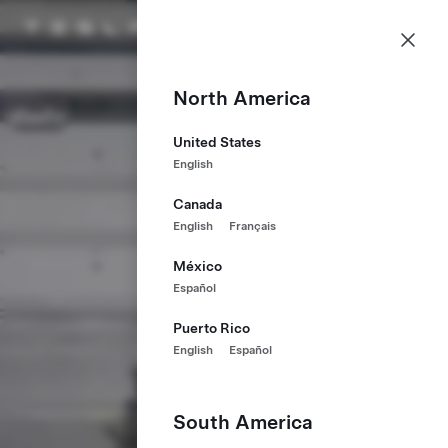
Karriere
Menü
Tesla-Homepage
Skip to main content
North America
United States
English
Canada
English
Français
México
Español
Puerto Rico
English
Español
South America