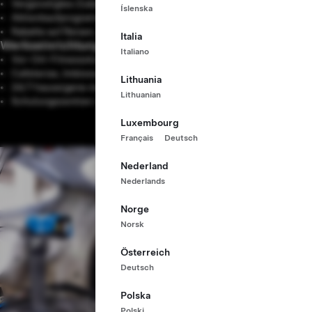
Vergünstigtes Zubehör und Upgrades
Íslenska
Aktienkaufprogramm zu vergünstigten Konditionen
Rabatte auf Reisen, Unterhaltung, Shopping und vieles mehr
Italia
Werkseinrichtungen für Mitarbeiter
Italiano
Vor-Ort-Fitnessstudios und Fitness-Ressourcen
Cafeterias, Imbisswagen und Außenterrassen
Lithuania
24/7 hauseigene medizinische Zentren
Lithuanian
Schulungszentren vor Ort
Luxembourg
Français
Deutsch
Nederland
Nederlands
Norge
Norsk
Österreich
Deutsch
Polska
Polski