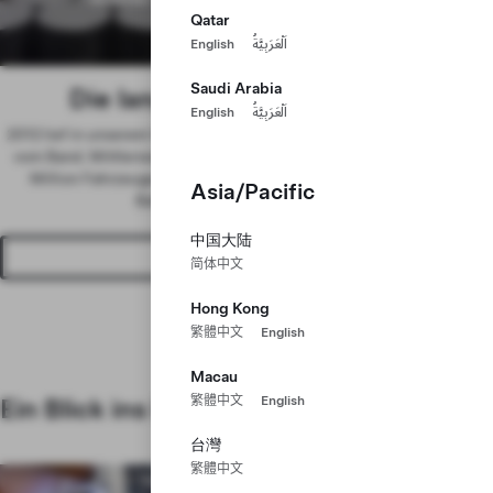
Belegschaft
Qatar
English
اَلْعَرَبِيَّةُ
Saudi Arabia
Die langfristige Tesla-Stärke
English
اَلْعَرَبِيَّةُ
2012 lief in unserem Werk in Fremont, Kalifornien, das erste Model S
vom Band. Mittlerweile können wir jedes Jahr bereits mehr als eine
Million Fahrzeuge herstellen, zusätzlich zu Energieprodukten,
Asia/Pacific
Batteriezellen und vielem mehr.
中国大陆
Karriere bei uns
简体中文
Hong Kong
繁體中文
English
Macau
Ein Blick ins Innere
繁體中文
English
台灣
繁體中文