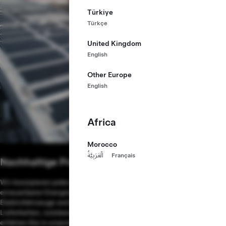
Türkiye
Türkçe
United Kingdom
English
Other Europe
English
Africa
Morocco
اَلْعَرَبِيَّةُ
Français
Nachhaltige Produktion
Wir konzipieren jedes Tesla-Werk von Grund auf für den Betrieb mit
erneuerbaren Energien, um die Umweltbelastung durch
Elektrofahrzeuge weiter zu reduzieren. Einzelheiten über Tesla-
Lieferketten, nutzbare Lebensdauer, Recycling-Programme und mehr
erfahren Sie in unserem
Impact Report
.