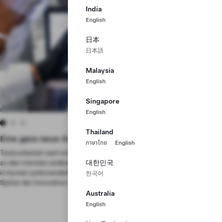
India
English
日本
日本語
Malaysia
English
Singapore
English
Thailand
Eine ganz neue Art von Fabrik
ภาษาไทย
English
Tesla arbeitet nach einem intervallgestaffelten Zeitplan. Im Gegensatz
zu den meisten anderen Herstellern bewerten und verbessern wir uns
대한민국
in kurzen aufeinanderfolgenden Zeiträumen, wodurch wir an der
한국어
Spitze der Innovation stehen.
Australia
English