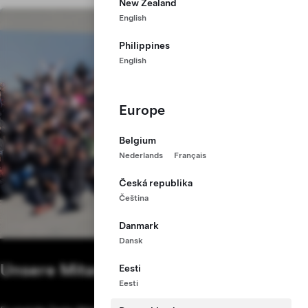
New Zealand
English
Philippines
English
Europe
Belgium
Nederlands
Français
Česká republika
Čeština
Danmark
Dansk
Unsere Mitarbeiter
Eesti
Eesti