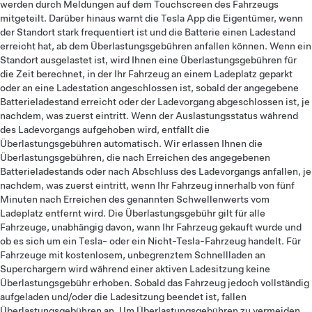
werden durch Meldungen auf dem Touchscreen des Fahrzeugs
mitgeteilt. Darüber hinaus warnt die Tesla App die Eigentümer, wenn
der Standort stark frequentiert ist und die Batterie einen Ladestand
erreicht hat, ab dem Überlastungsgebühren anfallen können. Wenn ein
Standort ausgelastet ist, wird Ihnen eine Überlastungsgebühren für
die Zeit berechnet, in der Ihr Fahrzeug an einem Ladeplatz geparkt
oder an eine Ladestation angeschlossen ist, sobald der angegebene
Batterieladestand erreicht oder der Ladevorgang abgeschlossen ist, je
nachdem, was zuerst eintritt. Wenn der Auslastungsstatus während
des Ladevorgangs aufgehoben wird, entfällt die
Überlastungsgebühren automatisch. Wir erlassen Ihnen die
Überlastungsgebühren, die nach Erreichen des angegebenen
Batterieladestands oder nach Abschluss des Ladevorgangs anfallen, je
nachdem, was zuerst eintritt, wenn Ihr Fahrzeug innerhalb von fünf
Minuten nach Erreichen des genannten Schwellenwerts vom
Ladeplatz entfernt wird. Die Überlastungsgebühr gilt für alle
Fahrzeuge, unabhängig davon, wann Ihr Fahrzeug gekauft wurde und
ob es sich um ein Tesla- oder ein Nicht-Tesla-Fahrzeug handelt. Für
Fahrzeuge mit kostenlosem, unbegrenztem Schnellladen an
Superchargern wird während einer aktiven Ladesitzung keine
Überlastungsgebühr erhoben. Sobald das Fahrzeug jedoch vollständig
aufgeladen und/oder die Ladesitzung beendet ist, fallen
Überlastungsgebühren an. Um Überlastungsgebühren zu vermeiden,