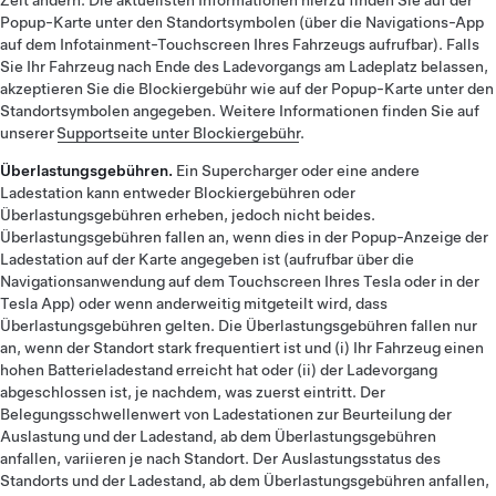
Zeit ändern. Die aktuellsten Informationen hierzu finden Sie auf der
Popup-Karte unter den Standortsymbolen (über die Navigations-App
auf dem Infotainment-Touchscreen Ihres Fahrzeugs aufrufbar). Falls
Sie Ihr Fahrzeug nach Ende des Ladevorgangs am Ladeplatz belassen,
akzeptieren Sie die Blockiergebühr wie auf der Popup-Karte unter den
Standortsymbolen angegeben. Weitere Informationen finden Sie auf
unserer
Supportseite unter Blockiergebühr
.
Überlastungsgebühren.
Ein Supercharger oder eine andere
Ladestation kann entweder Blockiergebühren oder
Überlastungsgebühren erheben, jedoch nicht beides.
Überlastungsgebühren fallen an, wenn dies in der Popup-Anzeige der
Ladestation auf der Karte angegeben ist (aufrufbar über die
Navigationsanwendung auf dem Touchscreen Ihres Tesla oder in der
Tesla App) oder wenn anderweitig mitgeteilt wird, dass
Überlastungsgebühren gelten. Die Überlastungsgebühren fallen nur
an, wenn der Standort stark frequentiert ist und (i) Ihr Fahrzeug einen
hohen Batterieladestand erreicht hat oder (ii) der Ladevorgang
abgeschlossen ist, je nachdem, was zuerst eintritt. Der
Belegungsschwellenwert von Ladestationen zur Beurteilung der
Auslastung und der Ladestand, ab dem Überlastungsgebühren
anfallen, variieren je nach Standort. Der Auslastungsstatus des
Standorts und der Ladestand, ab dem Überlastungsgebühren anfallen,