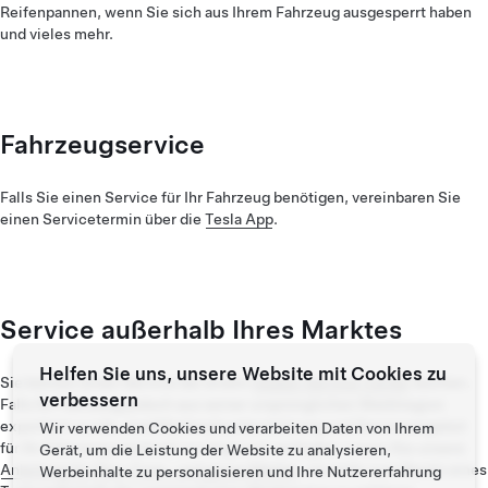
Reifenpannen, wenn Sie sich aus Ihrem Fahrzeug ausgesperrt haben
und vieles mehr.
Fahrzeugservice
Falls Sie einen Service für Ihr Fahrzeug benötigen, vereinbaren Sie
einen Servicetermin über die
Tesla App
.
Service außerhalb Ihres Marktes
Helfen Sie uns, unsere Website mit Cookies zu
Sie können einen Service bei einem
lokalen Service Center
buchen.
verbessern
Falls Ihr Fahrzeug jedoch aus seiner ursprünglichen Marktregion
exportiert wurde, sind Merkmalsunterstützung und Serviceangebot
Wir verwenden Cookies und verarbeiten Daten von Ihrem
für Ihr Fahrzeug eventuell nur begrenzt verfügbar. Lesen Sie unsere
Gerät, um die Leistung der Website zu analysieren,
Anleitung für Non-Core- und graue Märkte
, um mehr zum Besitz eines
Werbeinhalte zu personalisieren und Ihre Nutzererfahrung