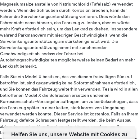
Magnesiumsalze anstelle von Natriumchlorid (Tafelsalz) verwendet
werden. Wenn die Schrauben durch Korrosion brechen, kann der
Fahrer die Servolenkungsunterstützung verlieren. Dies würde den
Fahrer nicht daran hindern, das Fahrzeug zu lenken, aber es würde
mehr Kraft erforderlich sein, um das Lenkrad zu drehen, insbesondere
während Parkmanövern mit niedriger Geschwindigkeit, wenn die
Servolenkungsunterstützung am stärksten genutzt wird. Die
Servolenkungsunterstützung nimmt mit zunehmender
Geschwindigkeit ab, sodass der Fahrer bei
Autobahngeschwindigkeiten möglicherweise keinen Bedarf an mehr
Lenkkraft bemerkt.
Falls Sie ein Model X besitzen, das von diesem freiwilligen Rückruf
betroffen ist, sind gegenwärtig keine Sofortmaßnahmen erforderlich,
und Sie können das Fahrzeug weiterhin verwenden. Tesla wird in allen
betroffenen Model X die Schrauben ersetzen und einen
Korrosionsschutz-Versiegeler auftragen, um zu berücksichtigen, dass
das Fahrzeug später in einer kalten, stark korrosiven Umgebung
verwendet werden könnte. Dieser Service ist kostenlos. Falls an Ihrem
Fahrzeug defekte Schrauben festgestellt werden, die beim Ausbau
abbrechen und nicht entfernt werden können, ersetzen wir Ihr
Lenkgetriebe ebenfalls kostenlos. Tesla wird Sie kontaktieren, um
Helfen Sie uns, unsere Website mit Cookies zu
einen Servicetermin zu vereinbaren, sobald Ersatzteile in Ihrer Region