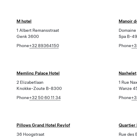
M hotel
Manoir d
1 Albert Remansstraat
Domaine 
Genk 3600
Spa B-4
Phone
+32 89364150
Phone
+3
Memlinc Palace Hotel
Naxhelet
2 Elizabetlaan
1 Rue Na
Knokke-Zoute B-8300
Wanze 4
Phone
+32 50 60 11 34
Phone
+3
Pillows Grand Hotel Reylof
Quartier 
36 Hoogstraat
Rue des 