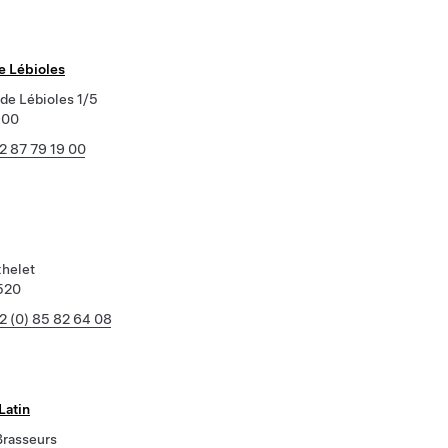
e Lébioles
de Lébioles 1/5
900
2 87 79 19 00
xhelet
520
2 (0) 85 82 64 08
Latin
Brasseurs