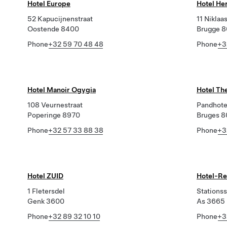
Hotel Europe
Hotel He
52 Kapucijnenstraat
11 Niklaa
Oostende 8400
Brugge 
Phone
+32 59 70 48 48
Phone
+3
Hotel Manoir Ogygia
Hotel Th
108 Veurnestraat
Pandhote
Poperinge 8970
Bruges 
Phone
+32 57 33 88 38
Phone
+3
Hotel ZUID
Hotel-Re
1 Fletersdel
Stationss
Genk 3600
As 3665
Phone
+32 89 32 10 10
Phone
+3