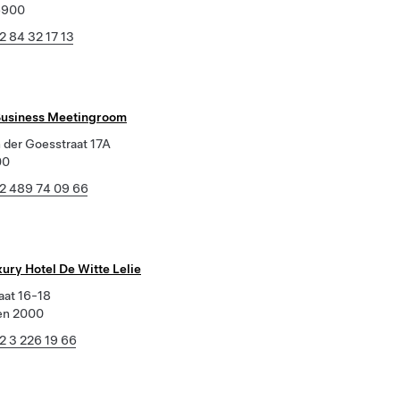
6900
2 84 32 17 13
Business Meetingroom
 der Goesstraat 17A
00
2 489 74 09 66
ury Hotel De Witte Lelie
aat 16-18
en 2000
2 3 226 19 66