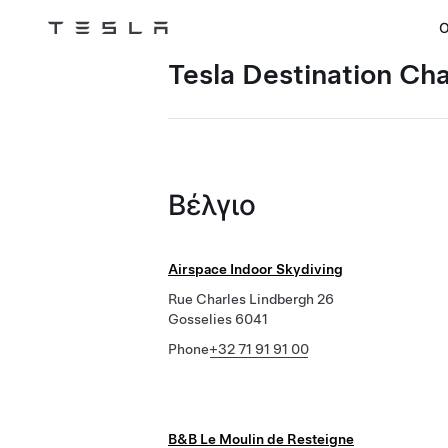
Ο
Tesla
Skip to main content
Tesla Destination Ch
Βέλγιο
Airspace Indoor Skydiving
Rue Charles Lindbergh 26
Gosselies 6041
Phone
+32 71 91 91 00
B&B Le Moulin de Resteigne