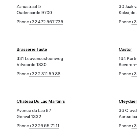
Zandstraat 5
30 Jaak 
Oudenaarde 9700
Koksijde
Phone
+32 472 567 735
Phone
+3
Brasserie Taste
Castor
331 Leuvensesteenweg
164 Kort
Vilvoorde 1830
Beveren
Phone
+32 2 311 59 88
Phone
+3
Château Du Lac Martin's
Cleydael
Avenue du Lac 87
36 Cleyd
Genval 1332
Aartsela
Phone
+32 26 55 71 11
Phone
+3