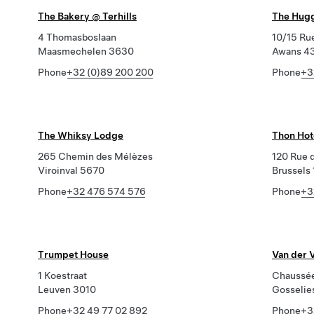
The Bakery @ Terhills
The Hugg
4 Thomasboslaan
10/15 Ru
Maasmechelen 3630
Awans 4
Phone
+32 (0)89 200 200
Phone
+3
The Whiksy Lodge
Thon Hot
265 Chemin des Mélèzes
120 Rue 
Viroinval 5670
Brussels
Phone
+32 476 574 576
Phone
+3
Trumpet House
Van der V
1 Koestraat
Chaussée
Leuven 3010
Gosselie
Phone
+32 49 77 02 892
Phone
+3