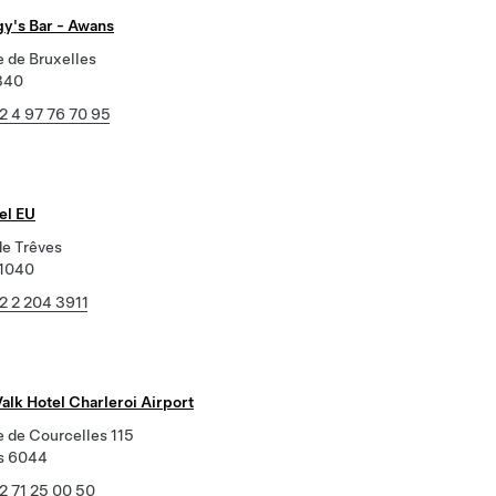
y's Bar - Awans
e de Bruxelles
340
2 4 97 76 70 95
el EU
de Trêves
 1040
2 2 204 3911
alk Hotel Charleroi Airport
 de Courcelles 115
s 6044
2 71 25 00 50