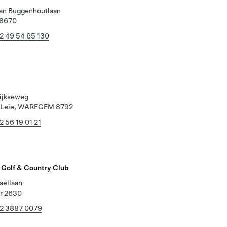
van Buggenhoutlaan
 8670
2 49 54 65 130
rijkseweg
-Leie, WAREGEM 8792
2 56 19 01 21
 Golf & Country Club
aellaan
ar 2630
2 3887 0079