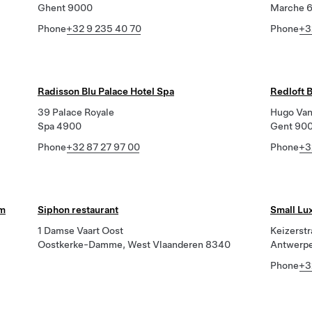
Ghent 9000
Marche 
Phone
+32 9 235 40 70
Phone
+3
Radisson Blu Palace Hotel Spa
Redloft 
39 Palace Royale
Hugo Van
Spa 4900
Gent 90
Phone
+32 87 27 97 00
Phone
+3
em
Siphon restaurant
Small Lux
1 Damse Vaart Oost
Keizerstr
Oostkerke-Damme, West Vlaanderen 8340
Antwerp
Phone
+3