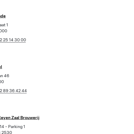
nde
aat 1
1000
2 25 14 30 00
l
an 46
00
2 89 36 42 44
Reyen Zaal Brouwerij
14 - Parking 1
t 2530