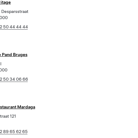
ritage
s Desparsstraat
8000
2 50 44 44 44
e Pand Bruges
l
8000
2 50 34 06 66
staurant Mardaga
traat 121
2 89 65 62 65