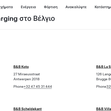
χήματα
Ενέργεια
Φόρτιση
Ανακαλύψτε
Κατάστη
arging στο Βέλγιο
B&B Koto
B&B La S
27 Miraeusstraat
126 Lang
Antwerpen 2018
Brugge 
Phone
+32 47 45 31 444
Phone
32
B&B Scheldekant
B&B Vill