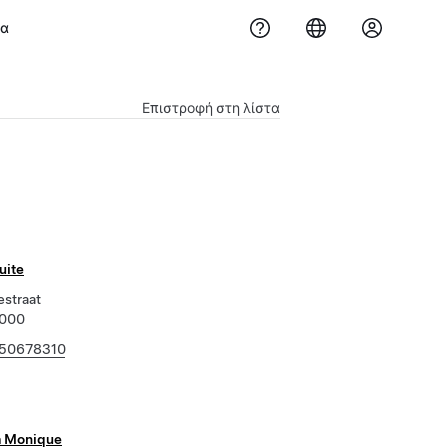
μα
Επιστροφή στη λίστα
uite
estraat
8000
50678310
a Monique