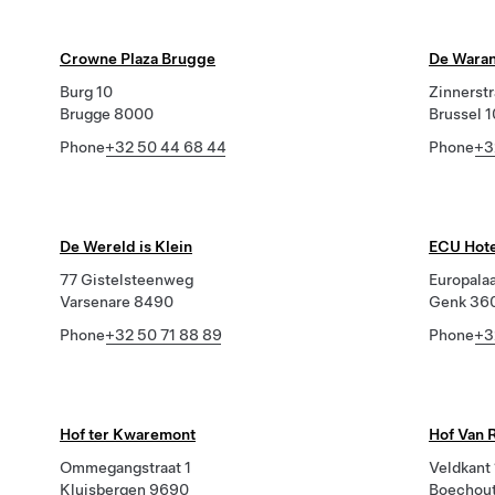
Crowne Plaza Brugge
De Wara
Burg 10
Zinnerstr
Brugge 8000
Brussel 
Phone
+32 50 44 68 44
Phone
+3
De Wereld is Klein
ECU Hote
77 Gistelsteenweg
Europala
Varsenare 8490
Genk 36
Phone
+32 50 71 88 89
Phone
+3
Hof ter Kwaremont
Hof Van 
Ommegangstraat 1
Veldkant 
Kluisbergen 9690
Boechou