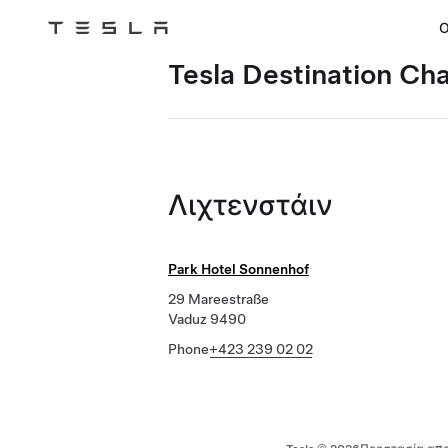
Ο
Tesla
Skip to main content
Tesla Destination Ch
Λιχτενστάιν
Park Hotel Sonnenhof
29 Mareestraße
Vaduz 9490
Phone
+423 239 02 02