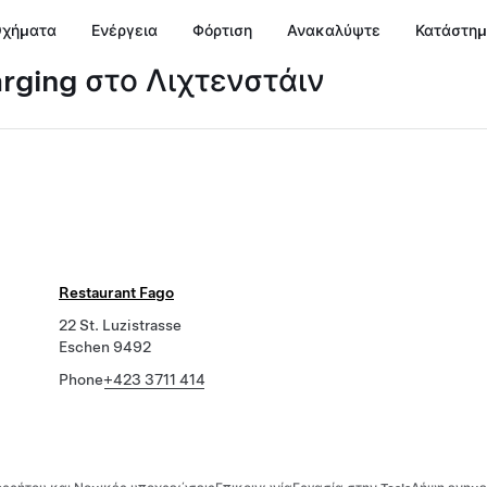
χήματα
Ενέργεια
Φόρτιση
Ανακαλύψτε
Κατάστη
arging στο Λιχτενστάιν
Restaurant Fago
22 St. Luzistrasse
Eschen 9492
Phone
+423 3711 414