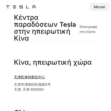
Μενού
Tesla
Skip to main content
Κέντρα
παραδόσεων Tesla
Επιστροφή
στην ηπειρωτική
στη λίστα
Κίνα
Κίνα, ηπειρωτική χώρα
天津旺港特斯拉中心
天津市津南区旺港路5号
天津, 天津 300350