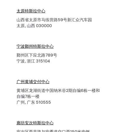
太原特斯拉中心
山西省太原市马练营路59号新汇众汽车园
太原, 山西 030000
宁波鄞州特斯拉中心
鄞州区下应北路789号
宁波, 浙江 315104
广州黄埔交付中心
黄埔区龙湖街道中国纳米谷2期自编6栋一楼和
自编7栋一楼
广州, 广东 510555
廊坊安次特斯拉中心
安次区西昌路与安秀道交口西150米南侧