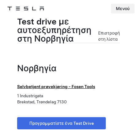
Μενού
Tesla
Skip to main content
Test drive με
αυτοεξυπηρέτηση
Επιστροφή
στη Νορβηγία
στη λίστα
Νορβηγία
Selvbetjent prøvekjøring - Fosen Tools
1 Industrigata
Brekstad, Trøndelag 7130
Προγραμματίστε ένα Test Drive