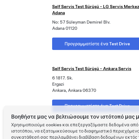
Self Servis Test Sürüşü - LG Servis Merkez
Adana
No: 57 Süleyman Demirel Blv.
Adana 01120
Προγραμματίστε ένα Test Drive
Self Servis Test Sürüşü - Ankara Servis
6 1817. Sk.
Ergazi
Ankara, Ankara 06370
Προγραμματίστε ένα Test Drive
Βοηθήστε μας να βελτιώσουμε τον ιστότοπό μας μ
Χρησιμοποιούμε cookies και επεξεργαζόμαστε δεδομένα από 
ιστοτόπου, να εξατομικεύσουμε το διαφημιστικό περιεχόμενο 
Tesla ©
2026
Προστασία απο
συγκατάθεσή σας περιλαμβάνει διαβίβαση δεδομένων εκτός τ