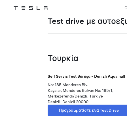
Ο
Tesla
Skip to main content
Test drive με αυτοε
Τουρκία
Self Servis Test Sürüşü - Denizli Aquamall
No: 185 Menderes Blv.
Kayalar, Menderes Bulvarı No: 185/1,
Merkezefendi/Denizli, Türkiye
Denizli, Denizli 20000
Προγραμματίστε ένα Test Drive