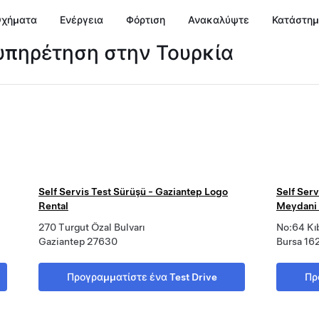
χήματα
Ενέργεια
Φόρτιση
Ανακαλύψτε
Κατάστη
ξυπηρέτηση στην Τουρκία
Self Servis Test Sürüşü - Gaziantep Logo
Self Serv
Rental
Meydani
270 Turgut Özal Bulvarı
No:64 Kıb
Gaziantep 27630
Bursa 16
Προγραμματίστε ένα Test Drive
Πρ