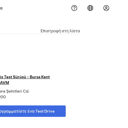
μα
Επιστροφή στη λίστα
is Test Sürüşü - Bursa Kent
 AVM
rıs Şehitleri Cd.
200
ογραμματίστε ένα Test Drive