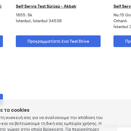
i
Self Servis Test Sürüşü - Akbatı
Self Serv
1655. Sk
No:15 Gö
Istanbul, İstanbul 34538
Orhanlı
İstanbul
Προγραμματίστε ένα Test Drive
Πρ
ε τα cookies
τη συσκευή σας για να αναλύσουμε την απόδοση του
και να βελτιώσουμε τη δική σας εμπειρία χρήσης. Η
ρρήτου και Νομικές υποχρεώσεις
Επικοινωνία
Εργασία στην Tesla
Λήψη ενημε
ης χώρας στην οποία βρίσκεστε. Για περισσότερες