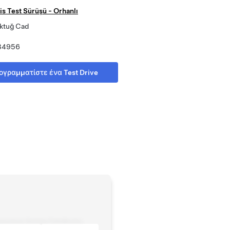
is Test Sürüşü - Orhanlı
ktuğ Cad
 34956
ογραμματίστε ένα Test Drive
ρωτικού δελτίου
Τοποθεσίες