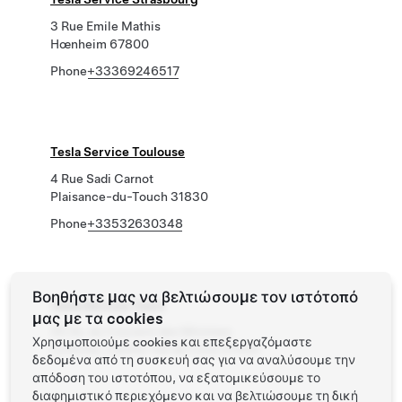
3 Rue Emile Mathis
Hœnheim 67800
Phone
+33369246517
Tesla Service Toulouse
4 Rue Sadi Carnot
Plaisance-du-Touch 31830
Phone
+33532630348
Βοηθήστε μας να βελτιώσουμε τον ιστότοπό
Tesla Service Tours
μας με τα cookies
30 Av. du Couvent des Minimes
Χρησιμοποιούμε cookies και επεξεργαζόμαστε
La Riche, Centre-Val de Loire 37520
δεδομένα από τη συσκευή σας για να αναλύσουμε την
απόδοση του ιστοτόπου, να εξατομικεύσουμε το
διαφημιστικό περιεχόμενο και να βελτιώσουμε τη δική