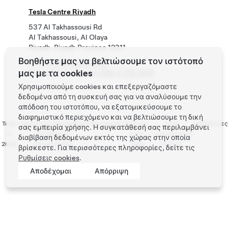
Tesla Centre Riyadh
537 Al Takhassousi Rd
Al Takhassousi, Al Olaya
Riyadh, Riyadh Province 12311
Βοηθήστε μας να βελτιώσουμε τον ιστότοπό
Phone
+966 11 216 2555
μας με τα cookies
Roadside Assistance
+966 11 216 2555
Χρησιμοποιούμε cookies και επεξεργαζόμαστε
δεδομένα από τη συσκευή σας για να αναλύσουμε την
απόδοση του ιστοτόπου, να εξατομικεύσουμε το
διαφημιστικό περιεχόμενο και να βελτιώσουμε τη δική
Tesla
Προστασία απορρήτου
Επικοινωνία
Εργασία
Λήψη
Τοποθεσίες
σας εμπειρία χρήσης. Η συγκατάθεσή σας περιλαμβάνει
©
και Νομικές
στην
ενημερωτικού
διαβίβαση δεδομένων εκτός της χώρας στην οποία
2026
υποχρεώσεις
Tesla
δελτίου
βρίσκεστε. Για περισσότερες πληροφορίες, δείτε τις
Ρυθμίσεις cookies
.
Αποδέχομαι
Απόρριψη