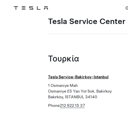
Ο
Tesla
Skip to main content
Tesla Service Center
Τουρκία
Tesla Service-Bakirkoy-Istanbul
1 Osmaniye Mah
Osmaniye E5 Yan Yol Sok. Bakirkoy
Bakırköy, İSTANBUL 34140
Phone
212 922 15 37