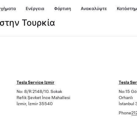
χήματα
Ενέργεια
Φόρτιση
Ανακαλύψτε
Κατάστη
 στην Τουρκία
Tesla Service Izmir
Tesla Ser
No: 8/R 2148/10. Sokak
No:15 Gö
Refik Şevket İnce Mahallesi
Orhanlı
İzmir, İzmir 35540
İstanbul
Phone
21