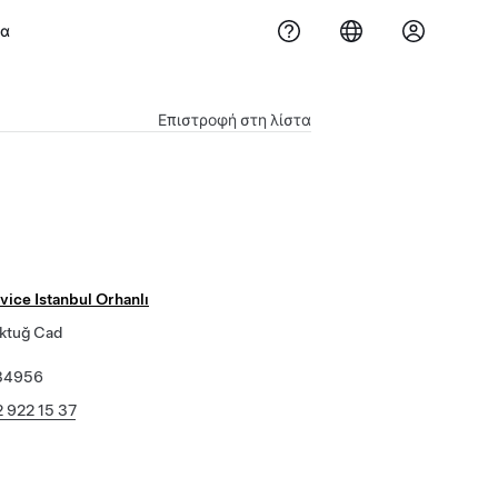
μα
Επιστροφή στη λίστα
vice Istanbul Orhanlı
ktuğ Cad
 34956
2 922 15 37