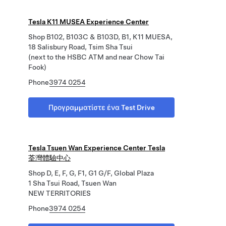
Tesla K11 MUSEA Experience Center
Shop B102, B103C & B103D, B1, K11 MUESA,
18 Salisbury Road, Tsim Sha Tsui
(next to the HSBC ATM and near Chow Tai
Fook)
Phone
3974 0254
Προγραμματίστε ένα Test Drive
Tesla Tsuen Wan Experience Center Tesla
荃灣體驗中心
Shop D, E, F, G, F1, G1 G/F, Global Plaza
1 Sha Tsui Road, Tsuen Wan
NEW TERRITORIES
Phone
3974 0254