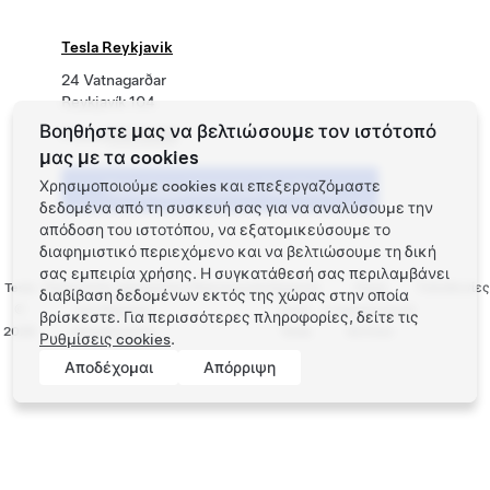
Tesla Reykjavik
24 Vatnagarðar
Reykjavík 104
Βοηθήστε μας να βελτιώσουμε τον ιστότοπό
Phone
539 5409
μας με τα cookies
Χρησιμοποιούμε cookies και επεξεργαζόμαστε
Προγραμματίστε ένα Test Drive
δεδομένα από τη συσκευή σας για να αναλύσουμε την
απόδοση του ιστοτόπου, να εξατομικεύσουμε το
διαφημιστικό περιεχόμενο και να βελτιώσουμε τη δική
σας εμπειρία χρήσης. Η συγκατάθεσή σας περιλαμβάνει
Tesla
Προστασία απορρήτου
Επικοινωνία
Εργασία
Λήψη
Τοποθεσίες
διαβίβαση δεδομένων εκτός της χώρας στην οποία
©
και Νομικές
στην
ενημερωτικού
βρίσκεστε. Για περισσότερες πληροφορίες, δείτε τις
2026
υποχρεώσεις
Tesla
δελτίου
Ρυθμίσεις cookies
.
Αποδέχομαι
Απόρριψη