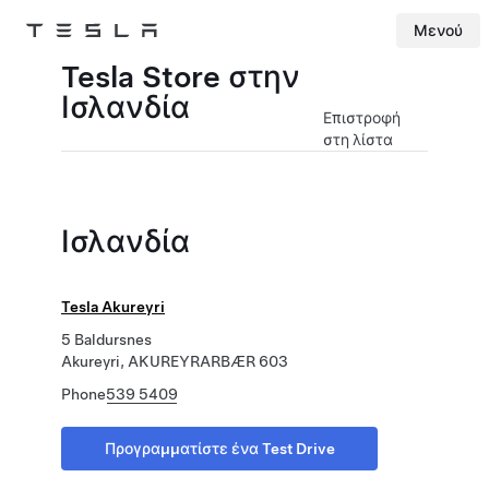
Μενού
Tesla
Skip to main content
Tesla Store στην
Ισλανδία
Επιστροφή
στη λίστα
Ισλανδία
Tesla Akureyri
5 Baldursnes
Akureyri, AKUREYRARBÆR 603
Phone
539 5409
Προγραμματίστε ένα Test Drive