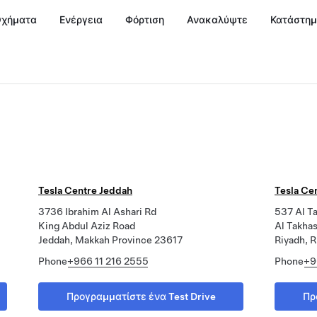
χήματα
Ενέργεια
Φόρτιση
Ανακαλύψτε
Κατάστη
Tesla Centre Jeddah
Tesla Ce
3736 Ibrahim Al Ashari Rd
537 Al T
King Abdul Aziz Road
Al Takhas
Jeddah, Makkah Province 23617
Riyadh, R
Phone
+966 11 216 2555
Phone
+9
Προγραμματίστε ένα Test Drive
Πρ