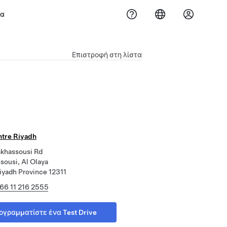
μα
Επιστροφή στη λίστα
ntre Riyadh
akhassousi Rd
sousi, Al Olaya
iyadh Province 12311
66 11 216 2555
ογραμματίστε ένα Test Drive