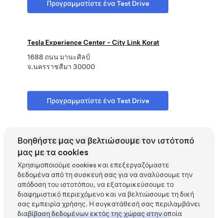
Προγραμματίστε ένα Test Drive
Tesla Experience Center - City Link Korat
1688 ถนน มานะศิลป์
จ.นครราชสีมา 30000
Προγραμματίστε ένα Test Drive
Βοηθήστε μας να βελτιώσουμε τον ιστότοπό
Tesla Experience Store - Siam Paragon
μας με τα cookies
991 Rama I Rd
Khwaeng Pathum Wan
Χρησιμοποιούμε cookies και επεξεργαζόμαστε
Bangkok, KRUNG THEP MAHA NAKHON
δεδομένα από τη συσκευή σας για να αναλύσουμε την
10330
απόδοση του ιστοτόπου, να εξατομικεύσουμε το
διαφημιστικό περιεχόμενο και να βελτιώσουμε τη δική
Phone
1-800-011-199
σας εμπειρία χρήσης. Η συγκατάθεσή σας περιλαμβάνει
διαβίβαση δεδομένων εκτός της χώρας στην οποία