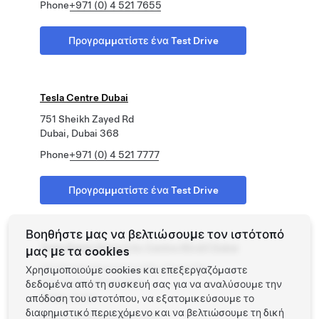
Phone
+971 (0) 4 521 7655
Προγραμματίστε ένα Test Drive
Tesla Centre Dubai
751 Sheikh Zayed Rd
Dubai, Dubai 368
Phone
+971 (0) 4 521 7777
Προγραμματίστε ένα Test Drive
Βοηθήστε μας να βελτιώσουμε τον ιστότοπό
Tesla Retail Store City Centre Mirdif Dubai
μας με τα cookies
311 Sheikh Mohammed Bin Zayed Rd
Χρησιμοποιούμε cookies και επεξεργαζόμαστε
City Centre Mirdif Mall
δεδομένα από τη συσκευή σας για να αναλύσουμε την
Dubai, Dubai
απόδοση του ιστοτόπου, να εξατομικεύσουμε το
διαφημιστικό περιεχόμενο και να βελτιώσουμε τη δική
Phone
+971 (0) 4 521 7777