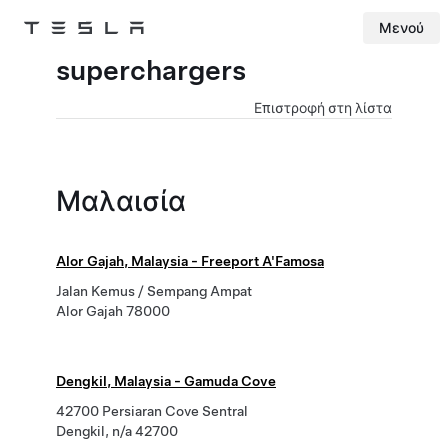
Μενού
Tesla
Skip to main content
superchargers
Επιστροφή στη λίστα
Μαλαισία
Alor Gajah, Malaysia - Freeport A'Famosa
Jalan Kemus / Sempang Ampat
Alor Gajah 78000
Dengkil, Malaysia - Gamuda Cove
42700 Persiaran Cove Sentral
Dengkil, n/a 42700