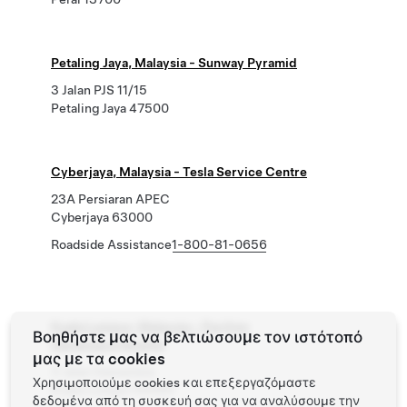
Petaling Jaya, Malaysia - Sunway Pyramid
3 Jalan PJS 11/15
Petaling Jaya 47500
Cyberjaya, Malaysia - Tesla Service Centre
23A Persiaran APEC
Cyberjaya 63000
Roadside Assistance
1-800-81-0656
Kuala Lumpur, Malaysia - Pavilion
Βοηθήστε μας να βελτιώσουμε τον ιστότοπό
Damansara Heights
μας με τα cookies
3 Jalan Damanlela
Χρησιμοποιούμε cookies και επεξεργαζόμαστε
Kuala Lumpur 50490
δεδομένα από τη συσκευή σας για να αναλύσουμε την