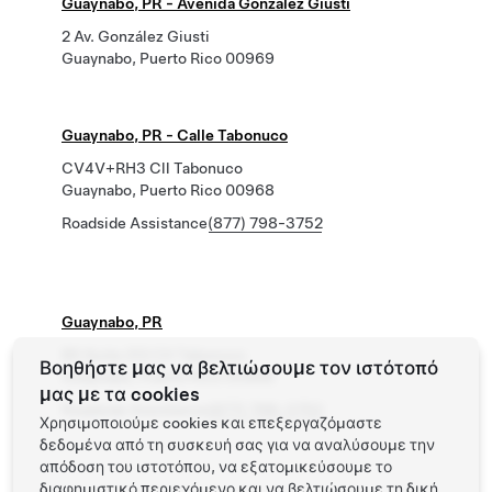
Guaynabo, PR - Avenida Gonzalez Giusti
2 Av. González Giusti
Guaynabo, Puerto Rico 00969
Guaynabo, PR - Calle Tabonuco
CV4V+RH3 Cll Tabonuco
Guaynabo, Puerto Rico 00968
Roadside Assistance
(877) 798-3752
Guaynabo, PR
B5 Suite 212 Cll Tabonuco
Βοηθήστε μας να βελτιώσουμε τον ιστότοπό
Guaynabo, Puerto Rico 00968
μας με τα cookies
Roadside Assistance
(877) 798-3752
Χρησιμοποιούμε cookies και επεξεργαζόμαστε
δεδομένα από τη συσκευή σας για να αναλύσουμε την
απόδοση του ιστοτόπου, να εξατομικεύσουμε το
διαφημιστικό περιεχόμενο και να βελτιώσουμε τη δική