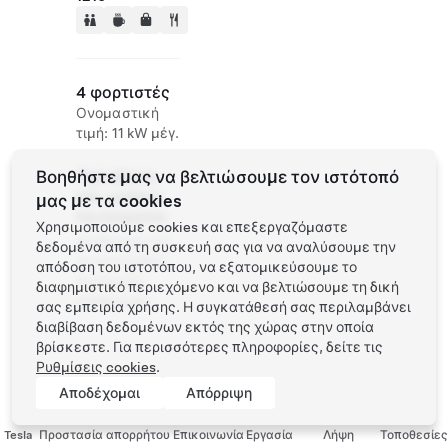
4 φορτιστές
Ονομαστική
τιμή: 11 kW μέγ.
Βοηθήστε μας να βελτιώσουμε τον ιστότοπό
Πρόσβαση
και ωράριο
μας με τα cookies
λειτουργίας
Χρησιμοποιούμε cookies και επεξεργαζόμαστε
Διαθέσιμο για
δεδομένα από τη συσκευή σας για να αναλύσουμε την
το κοινό 24/7.
απόδοση του ιστοτόπου, να εξατομικεύσουμε το
Αυτόματη
διαφημιστικό περιεχόμενο και να βελτιώσουμε τη δική
στάθμευση
σας εμπειρία χρήσης. Η συγκατάθεσή σας περιλαμβάνει
διαβίβαση δεδομένων εκτός της χώρας στην οποία
βρίσκεστε. Για περισσότερες πληροφορίες, δείτε τις
Ρυθμίσεις cookies
.
Αποδέχομαι
Απόρριψη
Tesla
Προστασία απορρήτου
Επικοινωνία
Εργασία
Λήψη
Τοποθεσίες