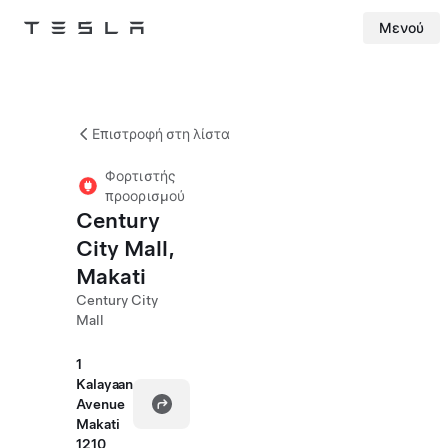
Μενού
Tesla
Skip to main content
Επιστροφή στη λίστα
Φορτιστής
προορισμού
Century
City Mall,
Makati
Century City
Mall
1
Kalayaan
Avenue
Makati
1210