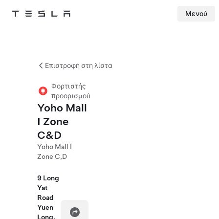
Μενού
Tesla
Skip to main content
Επιστροφή στη λίστα
Φορτιστής
προορισμού
Yoho Mall
I Zone
C&D
Yoho Mall I
Zone C,D
9 Long
Yat
Road
Yuen
Long,