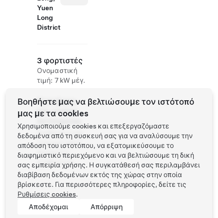
Yuen
Long
District
3 φορτιστές
Ονομαστική
τιμή: 7 kW μέγ.
Βοηθήστε μας να βελτιώσουμε τον ιστότοπό
Πρόσβαση
και ωράριο
μας με τα cookies
λειτουργίας
Χρησιμοποιούμε cookies και επεξεργαζόμαστε
Διαθέσιμο για
δεδομένα από τη συσκευή σας για να αναλύσουμε την
το κοινό 24/7.
απόδοση του ιστοτόπου, να εξατομικεύσουμε το
Αυτόματη
διαφημιστικό περιεχόμενο και να βελτιώσουμε τη δική
στάθμευση
σας εμπειρία χρήσης. Η συγκατάθεσή σας περιλαμβάνει
διαβίβαση δεδομένων εκτός της χώρας στην οποία
βρίσκεστε. Για περισσότερες πληροφορίες, δείτε τις
Ρυθμίσεις cookies
.
Αποδέχομαι
Απόρριψη