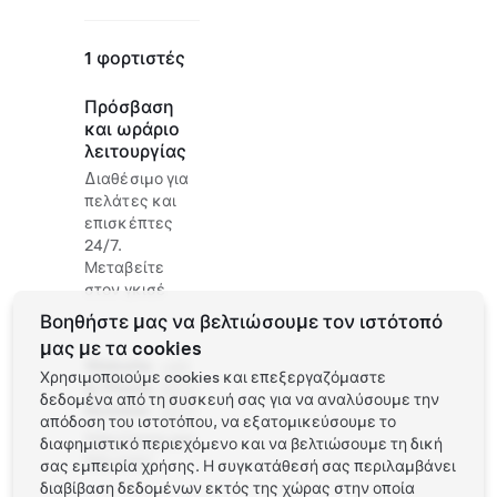
1 φορτιστές
Πρόσβαση
και ωράριο
λειτουργίας
Διαθέσιμο για
πελάτες και
επισκέπτες
24/7.
Μεταβείτε
στον γκισέ
Βοηθήστε μας να βελτιώσουμε τον ιστότοπό
μας με τα cookies
Website
+43
Χρησιμοποιούμε cookies και επεξεργαζόμαστε
& Phone
4272
δεδομένα από τη συσκευή σας για να αναλύσουμε την
Number
2377
απόδοση του ιστοτόπου, να εξατομικεύσουμε το
http://www.see
διαφημιστικό περιεχόμενο και να βελτιώσουμε τη δική
fels.com/
σας εμπειρία χρήσης. Η συγκατάθεσή σας περιλαμβάνει
διαβίβαση δεδομένων εκτός της χώρας στην οποία