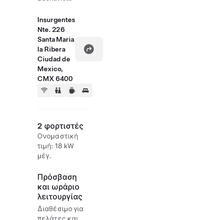
Insurgentes
Nte. 226
Santa Maria
la Ribera
Ciudad de
Mexico,
CMX 6400
2 φορτιστές
Ονομαστική
τιμή: 18 kW
μέγ.
Πρόσβαση
και ωράριο
λειτουργίας
Διαθέσιμο για
πελάτες και