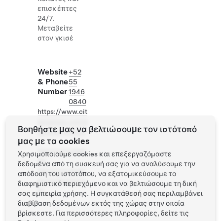
επισκέπτες
24/7.
Μεταβείτε
στον γκισέ
Website
+52
& Phone
55
Number
1946
0840
https://www.cit
yexpress.com/e
Βοηθήστε μας να βελτιώσουμε τον ιστότοπό
xpress/hoteles
μας με τα cookies
-
mexico/ciudad-
Χρησιμοποιούμε cookies και επεξεργαζόμαστε
de-
δεδομένα από τη συσκευή σας για να αναλύσουμε την
mexico/cuauht
απόδοση του ιστοτόπου, να εξατομικεύσουμε το
emoc/buenavis
διαφημιστικό περιεχόμενο και να βελτιώσουμε τη δική
ta
σας εμπειρία χρήσης. Η συγκατάθεσή σας περιλαμβάνει
διαβίβαση δεδομένων εκτός της χώρας στην οποία
βρίσκεστε. Για περισσότερες πληροφορίες, δείτε τις