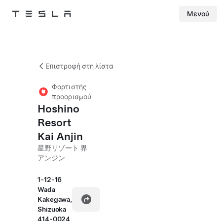
Μενού
Tesla
Skip to main content
Επιστροφή στη λίστα
Φορτιστής
προορισμού
Hoshino
Resort
Kai Anjin
星野リゾート 界
アンジン
1-12-16
Wada
Kakegawa,
Shizuoka
414-0024