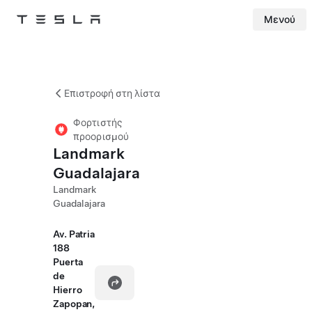
Μενού
Tesla
Skip to main content
Επιστροφή στη λίστα
Φορτιστής
προορισμού
Landmark
Guadalajara
Landmark
Guadalajara
Av. Patria
188
Puerta
de
Hierro
Zapopan,