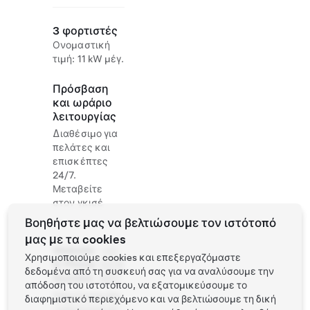
3 φορτιστές
Ονομαστική
τιμή: 11 kW μέγ.
Πρόσβαση
και ωράριο
λειτουργίας
Διαθέσιμο για
πελάτες και
επισκέπτες
24/7.
Μεταβείτε
στον γκισέ
Βοηθήστε μας να βελτιώσουμε τον ιστότοπό
μας με τα cookies
Website
+43
Χρησιμοποιούμε cookies και επεξεργαζόμαστε
& Phone
5476
δεδομένα από τη συσκευή σας για να αναλύσουμε την
Number
6611
απόδοση του ιστοτόπου, να εξατομικεύσουμε το
http://www.das
διαφημιστικό περιεχόμενο και να βελτιώσουμε τη δική
-naturjuwel.at/