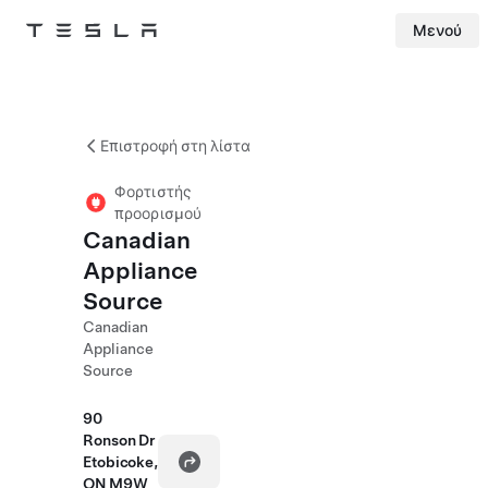
Μενού
Tesla
Skip to main content
Επιστροφή στη λίστα
Φορτιστής
προορισμού
Canadian
Appliance
Source
Canadian
Appliance
Source
90
Ronson Dr
Etobicoke,
ON M9W