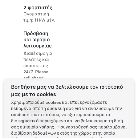
2 φορτιστές
Ονομαστική
τιμή: 11 kW μέγ.
Πρόσβαση
και ωράριο
λειτουργίας
Διαθέσιμο για
πελάτες και
επισκέπτες
24/7. Please
call ahead.
Βοηθήστε μας να βελτιώσουμε τον ιστότοπό
μας με τα cookies
Website
+43
Χρησιμοποιούμε cookies και επεξεργαζόμαστε
& Phone
4248
δεδομένα από τη συσκευή σας για να αναλύσουμε την
Number
29777
απόδοση του ιστοτόπου, να εξατομικεύσουμε το
https://www.ed
διαφημιστικό περιεχόμενο και να βελτιώσουμε τη δική
ucare.co.at/
σας εμπειρία χρήσης. Η συγκατάθεσή σας περιλαμβάνει
διαβίβαση δεδομένων εκτός της χώρας στην οποία