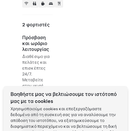
2 φορτιστές
Πρόσβαση
και ωράριο
λειτουργίας
Διαθέσιμο για
πελάτες και
επισκέπτες
24/7.
Μεταβείτε
στον γκισέ
Βοηθήστε μας να βελτιώσουμε τον ιστότοπό
μας με τα cookies
Website
+43
Χρησιμοποιούμε cookies και επεξεργαζόμαστε
& Phone
3334
δεδομένα από τη συσκευή σας για να αναλύσουμε την
Number
2262
απόδοση του ιστοτόπου, να εξατομικεύσουμε το
http://www.ball
διαφημιστικό περιεχόμενο και να βελτιώσουμε τη δική
onhotel.at/