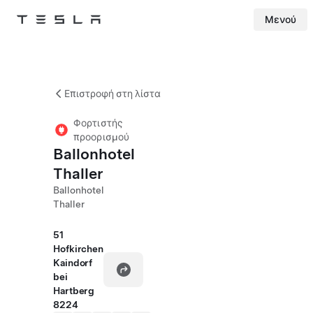
Μενού
Tesla
Skip to main content
Επιστροφή στη λίστα
Φορτιστής
προορισμού
Ballonhotel
Thaller
Ballonhotel
Thaller
51
Hofkirchen
Kaindorf
bei
Hartberg
8224