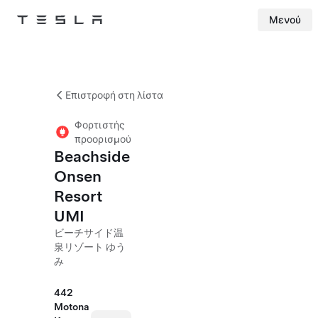
Μενού
Tesla
Skip to main content
Επιστροφή στη λίστα
Φορτιστής
προορισμού
Beachside
Onsen
Resort
UMI
ビーチサイド温
泉リゾート ゆう
み
442
Motona