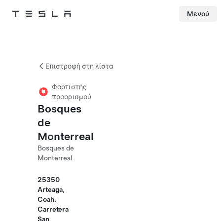
Μενού
Tesla
Skip to main content
Επιστροφή στη λίστα
Φορτιστής
προορισμού
Bosques
de
Monterreal
Bosques de
Monterreal
25350
Arteaga,
Coah.
Carretera
San