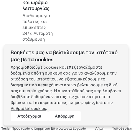
και ωράριο
λειτουργίας
Διαθέσιμο για
πελάτες και
επισκέπτες
24/7. Αυτόματη
στάθμευση
Βοηθήστε μας να βελτιώσουμε τον ιστότοπό
μας με τα cookies
Website
+52
& Phone
81
Χρησιμοποιούμε cookies και επεξεργαζόμαστε
Number
8333
δεδομένα από τη συσκευή σας για να αναλύσουμε την
8430
απόδοση του ιστοτόπου, να εξατομικεύσουμε το
http://monterre
διαφημιστικό περιεχόμενο και να βελτιώσουμε τη δική
al.com/
σας εμπειρία χρήσης. Η συγκατάθεσή σας περιλαμβάνει
διαβίβαση δεδομένων εκτός της χώρας στην οποία
βρίσκεστε. Για περισσότερες πληροφορίες, δείτε τις
Ρυθμίσεις cookies
.
Αποδέχομαι
Απόρριψη
Tesla
Προστασία απορρήτου
Επικοινωνία
Εργασία
Λήψη
Τοποθεσίες