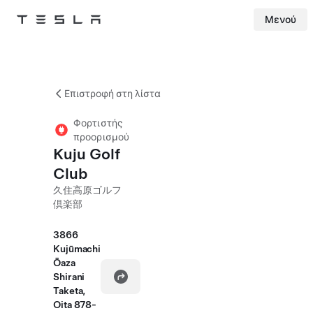
Μενού
Tesla
Skip to main content
Επιστροφή στη λίστα
Φορτιστής
προορισμού
Kuju Golf
Club
久住高原ゴルフ
倶楽部
3866
Kujūmachi
Ōaza
Shirani
Taketa,
Oita 878-