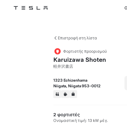
Ο
Tesla
Skip to main content
Επιστροφή στη λίστα
Φορτιστής προορισμού
Karuizawa Shoten
軽井沢書店
1323 Echizenhama
Niigata, Niigata 953-0012
2 φορτιστές
Ονομαστική τιμή: 13 kW μέγ.