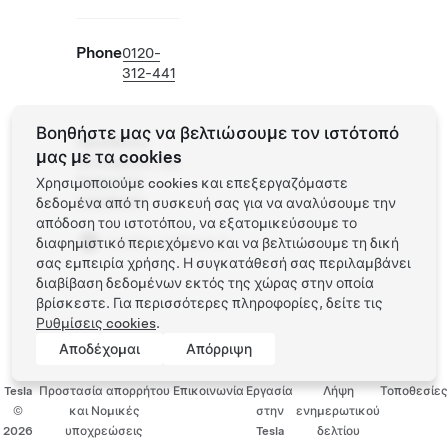
Phone
0120-
312-441
Βοηθήστε μας να βελτιώσουμε τον ιστότοπό
Πρόσθετες
μας με τα cookies
λειτουργίες της
Tesla στην
Χρησιμοποιούμε cookies και επεξεργαζόμαστε
τοποθεσία
δεδομένα από τη συσκευή σας για να αναλύσουμε την
απόδοση του ιστοτόπου, να εξατομικεύσουμε το
vendor_collision
διαφημιστικό περιεχόμενο και να βελτιώσουμε τη δική
σας εμπειρία χρήσης. Η συγκατάθεσή σας περιλαμβάνει
διαβίβαση δεδομένων εκτός της χώρας στην οποία
βρίσκεστε. Για περισσότερες πληροφορίες, δείτε τις
Ρυθμίσεις cookies
.
Αποδέχομαι
Απόρριψη
Tesla
Προστασία απορρήτου
Επικοινωνία
Εργασία
Λήψη
Τοποθεσίες
©
και Νομικές
στην
ενημερωτικού
2026
υποχρεώσεις
Tesla
δελτίου