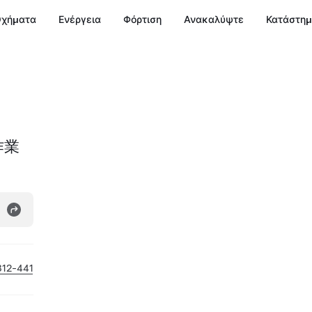
χήματα
Ενέργεια
Φόρτιση
Ανακαλύψτε
Κατάστη
作業
312-441