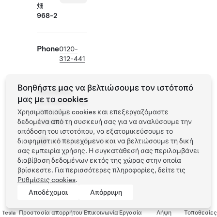
畑
968-2
Phone
0120-
312-441
Βοηθήστε μας να βελτιώσουμε τον ιστότοπό
Πρόσθετες
μας με τα cookies
λειτουργίες της
Tesla στην
Χρησιμοποιούμε cookies και επεξεργαζόμαστε
τοποθεσία
δεδομένα από τη συσκευή σας για να αναλύσουμε την
απόδοση του ιστοτόπου, να εξατομικεύσουμε το
vendor_collision
διαφημιστικό περιεχόμενο και να βελτιώσουμε τη δική
σας εμπειρία χρήσης. Η συγκατάθεσή σας περιλαμβάνει
διαβίβαση δεδομένων εκτός της χώρας στην οποία
βρίσκεστε. Για περισσότερες πληροφορίες, δείτε τις
Ρυθμίσεις cookies
.
Αποδέχομαι
Απόρριψη
Tesla
Προστασία απορρήτου
Επικοινωνία
Εργασία
Λήψη
Τοποθεσίες