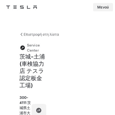
Μενού
Tesla
Skip to main content
Επιστροφή στη λίστα
Service
Center
茨城-土浦
(車検協力
店 テスラ
認定板金
工場)
300-
4111 茨
城県土
浦市大