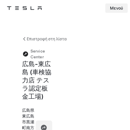
Μενού
Tesla
Skip to main content
Επιστροφή στη λίστα
Service
Center
広島-東広
島 (車検協
力店 テス
ラ認定板
金工場)
広島県
東広島
市黒瀬
町南方