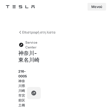
Μενού
Tesla
Skip to main content
Επιστροφή στη λίστα
Service
Center
神奈川-
東名川崎
216-
0005
神奈
川県
川崎
市宮
前区
土橋