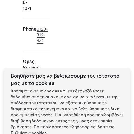
6-
10-1
Phone
0120-
312-
441
Ώρες
Service
Center
Βοηθήστε μας να βελτιώσουμε τον ιστότοπό
Δευ -
κλειστά
μας με τα cookies
Τρ
Χρησιμοποιούμε cookies και επεξεργαζόμαστε
Τετ -
10:00 -
δεδομένα από τη συσκευή σας για να αναλύσουμε την
Κυρ
13:00
απόδοση του ιστοτόπου, να εξατομικεύσουμε το
14:00 -
διαφημιστικό περιεχόμενο και να βελτιώσουμε τη δική
18:00
σας εμπειρία χρήσης. Η συγκατάθεσή σας περιλαμβάνει
διαβίβαση δεδομένων εκτός της χώρας στην οποία
βρίσκεστε. Για περισσότερες πληροφορίες, δείτε τις
Ρυθμίσεις cookies
.